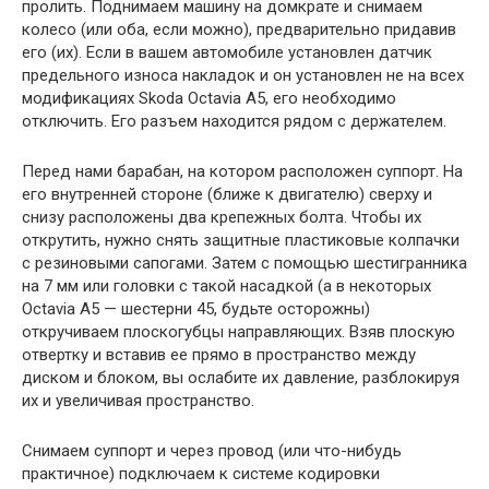
пролить. Поднимаем машину на домкрате и снимаем
колесо (или оба, если можно), предварительно придавив
его (их). Если в вашем автомобиле установлен датчик
предельного износа накладок и он установлен не на всех
модификациях Skoda Octavia A5, его необходимо
отключить. Его разъем находится рядом с держателем.
Перед нами барабан, на котором расположен суппорт. На
его внутренней стороне (ближе к двигателю) сверху и
снизу расположены два крепежных болта. Чтобы их
открутить, нужно снять защитные пластиковые колпачки
с резиновыми сапогами. Затем с помощью шестигранника
на 7 мм или головки с такой насадкой (а в некоторых
Octavia A5 — шестерни 45, будьте осторожны)
откручиваем плоскогубцы направляющих. Взяв плоскую
отвертку и вставив ее прямо в пространство между
диском и блоком, вы ослабите их давление, разблокируя
их и увеличивая пространство.
Снимаем суппорт и через провод (или что-нибудь
практичное) подключаем к системе кодировки