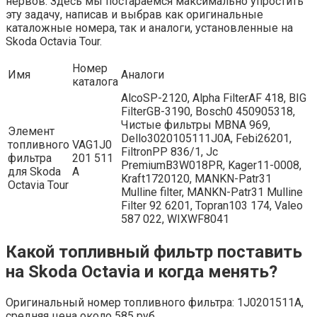
нервов. Здесь мы постараемся максимально упростить
эту задачу, написав и выбрав как оригинальные
каталожные номера, так и аналоги, установленные на
Skoda Octavia Tour.
Номер
Имя
Аналоги
каталога
AlcoSP-2120, Alpha FilterAF 418, BIG
FilterGB-3190, Bosch0 450905318,
Чистые фильтры MBNA 969,
Элемент
Dello3020105111J0A, Febi26201,
топливного
VAG1J0
FiltronPP 836/1, Jc
фильтра
201 511
PremiumB3W018PR, Kager11-0008,
для Skoda
А
Kraft1720120, MANKN-Patr31
Octavia Tour
Mulline filter, MANKN-Patr31 Mulline
Filter 92 6201, Topran103 174, Valeo
587 022, WIXWF8041
Какой топливный фильтр поставить
на Skoda Octavia и когда менять?
Оригинальный номер топливного фильтра: 1J0201511A,
средняя цена около 585 руб.